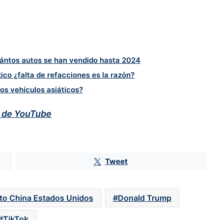
uántos autos se han vendido hasta 2024
co ¿falta de refacciones es la razón?
os vehículos asiáticos?
l de YouTube
Tweet
Warner Bros. decepciona con sus
resultados por débil cartelera; fusión
con Paramount sigue en espera
cto China Estados Unidos
Donald Trump
TikTok