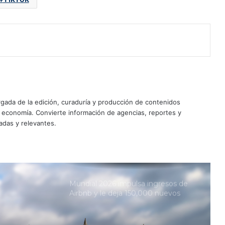
Diageo resiente menor consumo
de tequila en EU; Don Julio y
Casamigos caen 21%
Santander lanza transferencias
inmediatas desde España a México
¿Quieres invertir en McDonald’s?
Esta es la nueva oportunidad para
ada de la edición, curaduría y producción de contenidos
hacer negocios con la franquicia
y economía. Convierte información de agencias, reportes y
adas y relevantes.
Tras suspensión de inspectores de
EU, Claudia Sheinbaum reforzará
seguridad para reactivar
exportación de aguacate
Mundial 2026 impulsa ingresos de
Airbnb y le deja 150,000 nuevos
alojamientos