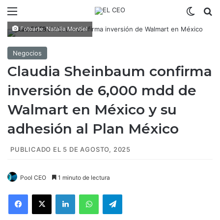
Menú
Switch
B
Fotoarte: Natalia Montiel
Negocios
Claudia Sheinbaum confirma
inversión de 6,000 mdd de
Walmart en México y su
adhesión al Plan México
PUBLICADO EL 5 DE AGOSTO, 2025
Pool CEO
1 minuto de lectura
Facebook
X
LinkedIn
WhatsApp
Telegram