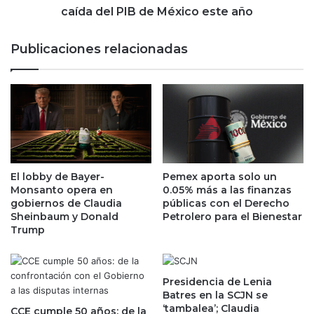
ó
i
caída del PIB de México este año
l
ó
a
n
Publicaciones relacionadas
r
:
e
a
s
h
p
o
o
r
r
a
u
s
n
o
a
l
El lobby de Bayer-
Pemex aporta solo un
v
o
Monsanto opera en
0.05% más a las finanzas
i
d
gobiernos de Claudia
públicas con el Derecho
s
o
Sheinbaum y Donald
Petrolero para el Bienestar
a
Trump
s
p
b
a
a
r
n
Presidencia de Lenia
a
c
Batres en la SCJN se
e
o
‘tambalea’; Claudia
CCE cumple 50 años: de la