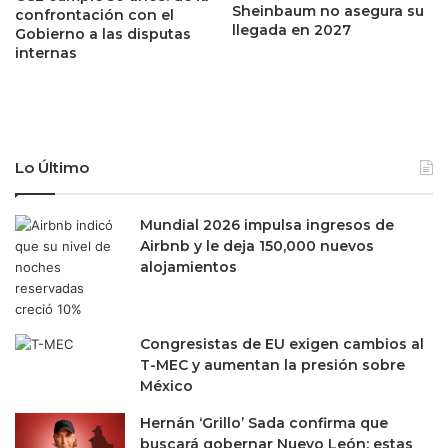
n
s
Sheinbaum no asegura su
confrontación con el
t
v
llegada en 2027
Gobierno a las disputas
r
e
internas
a
n
r
c
a
a
E
í
s
d
Lo Último
t
a
a
d
d
e
Mundial 2026 impulsa ingresos de
o
l
Airbnb y le deja 150,000 nuevos
s
P
alojamientos
U
I
n
B
i
d
d
e
Congresistas de EU exigen cambios al
o
M
T-MEC y aumentan la presión sobre
s
é
México
?
x
Hernán ‘Grillo’ Sada confirma que
i
buscará gobernar Nuevo León; estas
c