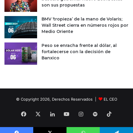
son sus propuestas
o
e
s
BMV ‘tropieza’ de la mano de Volaris;
t
Wall Street cierra en números rojos por
e
Medio Oriente
a
ñ
Peso se enracha frente al dólar, al
o
fortalecerse con la decisión de
Banxico
© Copyright 2026, Derechos Reservados |
EL CEO
Facebook
X
LinkedIn
YouTube
Instagram
Spotify
TikTok