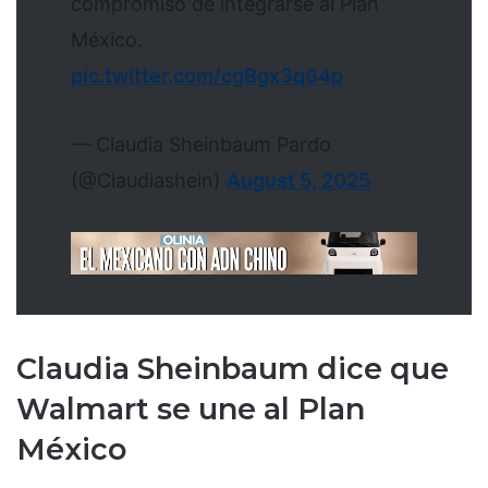
compromiso de integrarse al Plan
México.
pic.twitter.com/cgBgx3q64p
— Claudia Sheinbaum Pardo
(@Claudiashein)
August 5, 2025
Claudia Sheinbaum dice que
Walmart se une al Plan
México