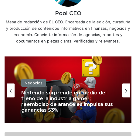
Pool CEO
Mesa de redacción de EL CEO. Encargada de la edición, curaduría
y producción de contenidos informativos en finanzas, negocios y
economía. Convierte información de agencias, reportes y
documentos en piezas claras, verificadas y relevantes.
Negocios
Negocios
Nu ya es banco en México; arranca
Nintendo sorprende en medio del
operaciones con más de 120,000
freno de la industria gamer;
mdp en activos
reembolso de aranceles impulsa sus
ganancias 53%
¿