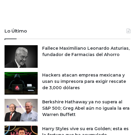
s
n
m
t
i
i
x
n
t
ú
Lo Último
o
a
s
n
Fallece Maximiliano Leonardo Asturias,
e
c
fundador de Farmacias del Ahorro
n
r
e
e
l
c
2
i
Hackers atacan empresa mexicana y
T
e
usan su impresora para exigir rescate
2
n
de 3,000 dólares
4
d
o
Berkshire Hathaway ya no supera al
;
S&P 500; Greg Abel aún no iguala la era
r
Warren Buffett
e
g
Harry Styles vive su era Golden; esta es
i