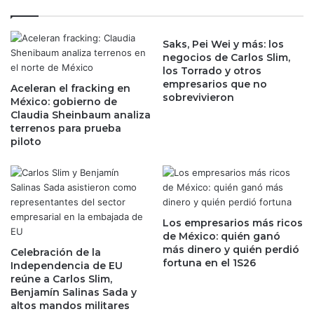
n
a
a
H
c
u
Saks, Pei Wei y más: los
i
negocios de Carlos Slim,
t
o
los Torrado y otros
,
n
empresarios que no
e
Aceleran el fracking en
a
sobrevivieron
México: gobierno de
n
l
Claudia Sheinbaum analiza
t
e
terrenos para prueba
r
s
piloto
e
d
g
e
a
l
r
B
e
a
s
n
Los empresarios más ricos
u
de México: quién ganó
x
más dinero y quién perdió
l
i
Celebración de la
fortuna en el 1S26
t
Independencia de EU
c
reúne a Carlos Slim,
a
o
Benjamín Salinas Sada y
d
c
altos mandos militares
o
o