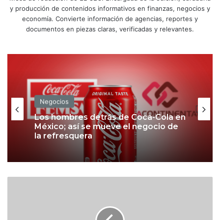
y producción de contenidos informativos en finanzas, negocios y
economía. Convierte información de agencias, reportes y
documentos en piezas claras, verificadas y relevantes.
Negocios
Los hombres detrás de Coca-Cola en
México; así se mueve el negocio de
la refresquera
Y
u
m
B