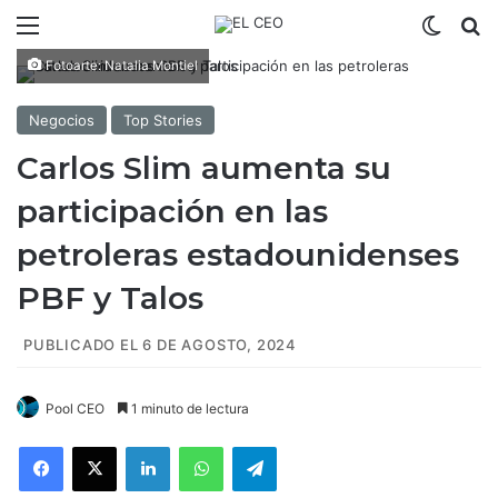
Menú
Switch
B
Fotoarte: Natalia Montiel
Negocios
Top Stories
Carlos Slim aumenta su
participación en las
petroleras estadounidenses
PBF y Talos
PUBLICADO EL 6 DE AGOSTO, 2024
Pool CEO
1 minuto de lectura
Facebook
X
LinkedIn
WhatsApp
Telegram