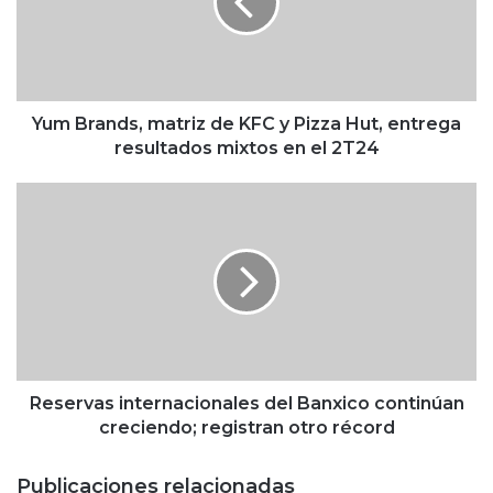
r
a
n
d
s
,
Yum Brands, matriz de KFC y Pizza Hut, entrega
m
resultados mixtos en el 2T24
a
t
R
r
e
i
s
z
e
d
r
e
v
K
a
F
s
C
i
y
n
Reservas internacionales del Banxico continúan
P
t
creciendo; registran otro récord
i
e
z
r
Publicaciones relacionadas
z