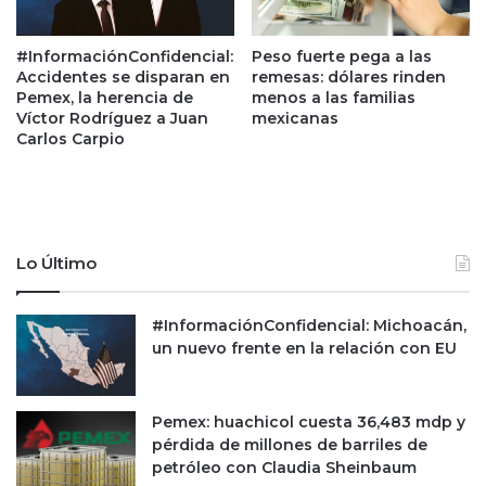
a
I
a
r
#InformaciónConfidencial:
Peso fuerte pega a las
l
á
Accidentes se disparan en
remesas: dólares rinden
c
n
Pemex, la herencia de
menos a las familias
a
;
Víctor Rodríguez a Juan
mexicanas
n
C
Carlos Carpio
z
N
a
N
r
r
c
e
o
v
b
Lo Último
e
e
l
r
a
#InformaciónConfidencial: Michoacán,
t
l
un nuevo frente en la relación con EU
u
o
r
s
a
1
u
Pemex: huachicol cuesta 36,483 mdp y
4
n
pérdida de millones de barriles de
p
i
petróleo con Claudia Sheinbaum
u