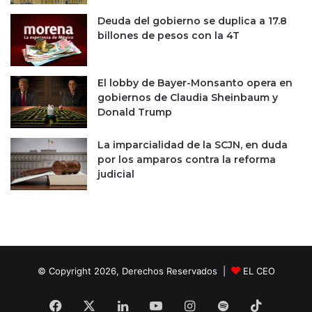
v
n
e
t
Deuda del gobierno se duplica a 17.8
r
o
billones de pesos con la 4T
s
s
a
a
l
c
El lobby de Bayer-Monsanto opera en
a
o
gobiernos de Claudia Sheinbaum y
2
r
Donald Trump
0
d
2
a
La imparcialidad de la SCJN, en duda
8
d
por los amparos contra la reforma
o
judicial
s
© Copyright 2026, Derechos Reservados |
EL CEO
Facebook
X
LinkedIn
YouTube
Instagram
Spotify
TikTok