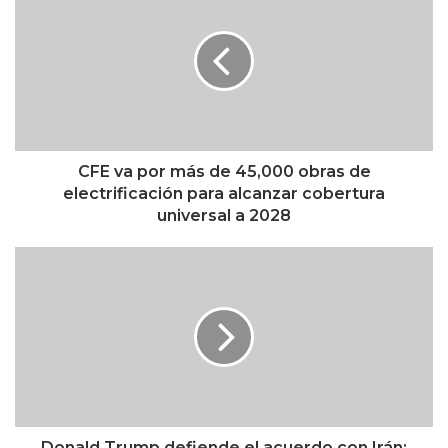
F
E
v
a
p
o
r
m
á
CFE va por más de 45,000 obras de
s
electrificación para alcanzar cobertura
d
universal a 2028
e
4
D
5
o
,
n
0
a
0
l
0
d
o
T
b
r
r
u
a
m
Donald Trump defiende el acuerdo con Irán;