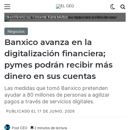
Tras las modificaciones de Banxico, todas las instituciones
Menú
Switch
B
financieras deberán contar con una app clara y fácil de usar para
transferencias/ Fotoarte: Karla Muñoz
Negocios
Banxico avanza en la
digitalización financiera;
pymes podrán recibir más
dinero en sus cuentas
Las medidas que tomó Banxico pretenden
ayudar a 80 millones de personas a agilizar
pagos a través de servicios digitales.
PUBLICADO EL 17 DE JUNIO, 2026
Pool CEO
2 minutos de lectura