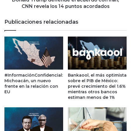
s
p
CNN revela los 14 puntos acordados
d
d
e
e
Publicaciones relacionadas
e
f
l
i
e
e
c
n
t
d
r
e
i
e
f
l
i
a
#InformaciónConfidencial:
Bankaool, el más optimista
c
c
Michoacán, un nuevo
sobre el PIB de México:
a
u
frente en la relación con
prevé crecimiento del 1.6%
c
e
EU
mientras otros bancos
i
estiman menos de 1%
r
ó
d
n
o
p
c
a
o
r
n