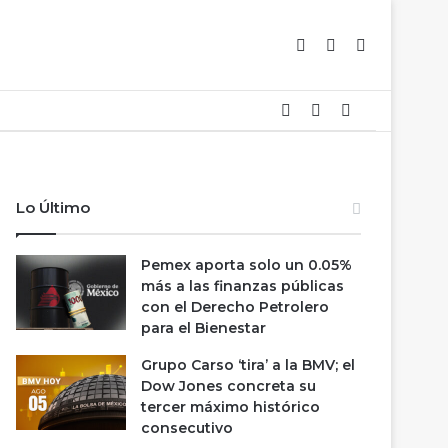
Barra lateral
Switch skin
Buscar
Barra lateral
Switch skin
Buscar
Lo Último
Pemex aporta solo un 0.05%
más a las finanzas públicas
con el Derecho Petrolero
para el Bienestar
Grupo Carso ‘tira’ a la BMV; el
Dow Jones concreta su
tercer máximo histórico
consecutivo