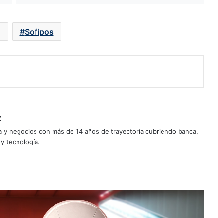
V
Sofipos
Soriana justifica despidos por alza al
salario mínimo; hará uso de IA y
autopago para reemplazar a
trabajadores
z
Heineken redobla apuesta por Six
a y negocios con más de 14 años de trayectoria cubriendo banca,
para recuperar el mercado
y tecnología.
mexicano
CCE cumple 50 años: de la
confrontación con el Gobierno a las
disputas internas
Iberdrola paga indemnización de