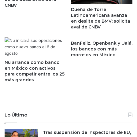
l
CNBV
e
a
Dueña de Torre
l
n
Latinoamericana avanza
a
z
en deslite de BMV; solicita
r
a
aval de CNBV
i
r
o
s
BanFeliz, Openbank y Ualá,
s
u
los bancos con más
p
s
morosos en México
o
p
Nu arranca como banco
r
r
en México con activos
i
o
para competir entre los 25
n
p
más grandes
v
i
e
a
s
s
t
m
i
o
Lo Último
g
n
a
e
r
d
Tras suspensión de inspectores de EU,
a
a