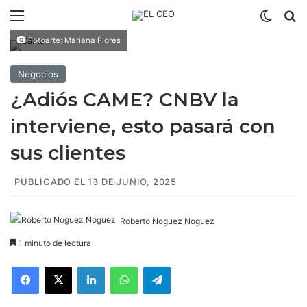
Menú
Switch
B
Fotoarte: Mariana Flores
Negocios
¿Adiós CAME? CNBV la
interviene, esto pasará con
sus clientes
PUBLICADO EL 13 DE JUNIO, 2025
Roberto Noguez Noguez
1 minuto de lectura
Facebook
X
LinkedIn
WhatsApp
Telegram