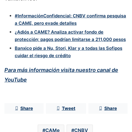
#InformaciónConfidencial: CNBV confirma pesquisa
a CAME, pero evade detalles
¿Adiós a CAME? Analiza activar fondo de
protección; pagos podrían limitarse a 211,000 pesos
Banxico pide a Nu, Stori, Klar y a todas las Sofipos
cuidar el riesgo de crédito
Para más información visita nuestro canal de
YouTube
Share
Tweet
Share
CAMe
CNBV