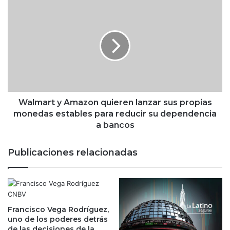
a
W
m
a
b
l
i
m
o
a
d
r
e
t
b
y
e
A
n
m
Walmart y Amazon quieren lanzar sus propias
e
a
monedas estables para reducir su dependencia
f
z
a bancos
i
o
c
n
Publicaciones relacionadas
i
q
o
u
s
i
a
e
r
r
a
Francisco Vega Rodríguez,
e
n
uno de los poderes detrás
n
de las decisiones de la
c