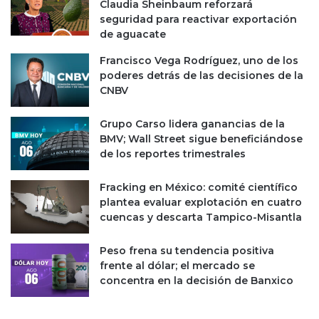
Claudia Sheinbaum reforzará
p
s
seguridad para reactivar exportación
o
e
de aguacate
l
s
í
t
Francisco Vega Rodríguez, uno de los
t
a
poderes detrás de las decisiones de la
i
b
CNBV
c
l
o
e
Grupo Carso lidera ganancias de la
s
s
BMV; Wall Street sigue beneficiándose
m
p
de los reportes trimestrales
e
a
x
r
Fracking en México: comité científico
i
a
plantea evaluar explotación en cuatro
c
r
cuencas y descarta Tampico-Misantla
a
e
n
d
o
Peso frena su tendencia positiva
u
s
frente al dólar; el mercado se
c
concentra en la decisión de Banxico
i
r
s