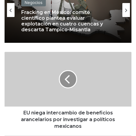
Negocios
Negocios
Pemex: huachicol cuesta 36,483
Fracking en México: comité
mdp y pérdida de millones de
científico plantea evaluar
barriles de petróleo con Claudia
explotación en cuatro cuencas y
Sheinbaum
descarta Tampico-Misantla
E
U
n
i
e
g
a
i
n
t
EU niega intercambio de beneficios
e
arancelarios por investigar a políticos
r
mexicanos
c