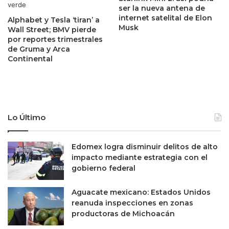
n
ser la nueva antena de
o
internet satelital de Elon
C
p
Alphabet y Tesla ‘tiran’ a
Musk
’
Wall Street; BMV pierde
l
por reportes trimestrales
?
a
de Gruma y Arca
:
z
Continental
l
o
a
e
B
n
M
e
V
l
n
m
Lo Último
o
e
v
r
Edomex logra disminuir delitos de alto
e
c
impacto mediante estrategia con el
r
a
gobierno federal
i
d
e
o
s
l
Aguacate mexicano: Estados Unidos
g
o
reanuda inspecciones en zonas
o
c
productoras de Michoacán
s
a