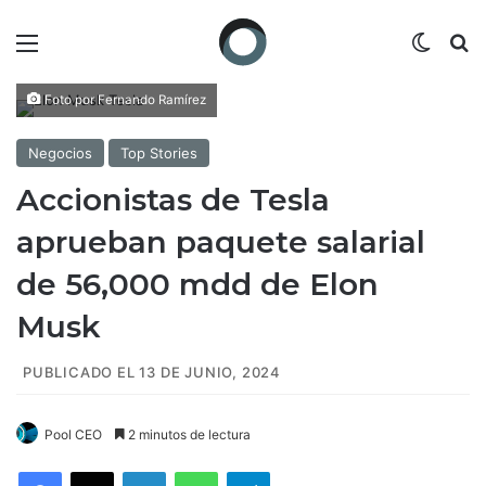
Menú
Switch
B
Foto por Fernando Ramírez
Negocios
Top Stories
Accionistas de Tesla
aprueban paquete salarial
de 56,000 mdd de Elon
Musk
PUBLICADO EL 13 DE JUNIO, 2024
Pool CEO
2 minutos de lectura
Facebook
X
LinkedIn
WhatsApp
Telegram