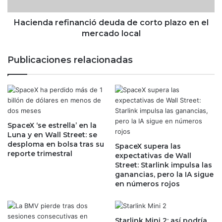
a
t
r
i
e
Hacienda refinanció deuda de corto plazo en el
l
f
mercado local
i
i
d
n
Publicaciones relacionadas
a
a
d
n
d
c
e
i
l
ó
p
d
e
SpaceX ‘se estrella’ en la
e
Luna y en Wall Street: se
s
u
desploma en bolsa tras su
o
SpaceX supera las
d
reporte trimestral
expectativas de Wall
p
a
Street: Starlink impulsa las
o
d
ganancias, pero la IA sigue
r
e
en números rojos
‘
c
P
o
l
r
a
t
Starlink Mini 2: así podría