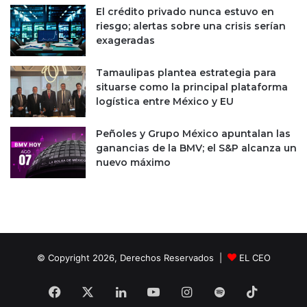
l
El crédito privado nunca estuvo en
riesgo; alertas sobre una crisis serían
exageradas
Tamaulipas plantea estrategia para
situarse como la principal plataforma
logística entre México y EU
Peñoles y Grupo México apuntalan las
ganancias de la BMV; el S&P alcanza un
nuevo máximo
© Copyright 2026, Derechos Reservados |
EL CEO
Facebook
X
LinkedIn
YouTube
Instagram
Spotify
TikTok