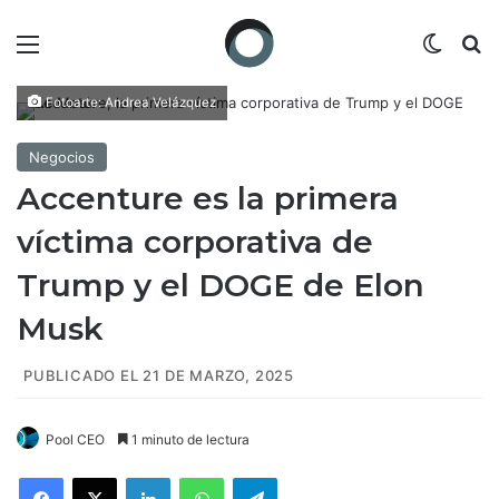
Menú
Switch
B
Fotoarte: Andrea Velázquez
Negocios
Accenture es la primera
víctima corporativa de
Trump y el DOGE de Elon
Musk
PUBLICADO EL 21 DE MARZO, 2025
Pool CEO
1 minuto de lectura
Facebook
X
LinkedIn
WhatsApp
Telegram