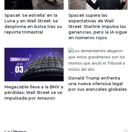
a
r
:
o
s
n
SpaceX ‘se estrella’ en la
SpaceX supera las
u
ó
Luna y en Wall Street: se
expectativas de Wall
g
s
desploma en bolsa tras su
Street: Starlink impulsa las
i
t
reporte trimestral
ganancias, pero la IA sigue
e
en números rojos
i
r
c
e
o
e
d
n
e
v
o
i
t
Donald Trump enfrenta
a
r
una nueva ofensiva legal
Megacable lleva a la BMV a
r
o
por sus aranceles globales
pérdidas; Wall Street se ve
a
t
impulsada por Amazon
v
r
á
i
n
m
d
e
a
s
l
t
Lo Último