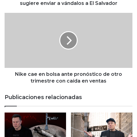
p
sugiere enviar a vándalos a El Salvador
v
u
N
e
i
l
k
v
e
e
c
a
a
d
e
e
e
f
n
e
b
Nike cae en bolsa ante pronóstico de otro
n
o
trimestre con caída en ventas
d
l
e
s
Publicaciones relacionadas
r
a
a
a
T
n
e
t
s
e
l
p