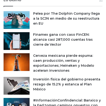
o
r
s
e
Pelea por The Dolphin Company llega
a
c
a la SCJN en medio de su reestructura
E
o
en EU
l
n
S
c
a
a
Finamex gana con caso FinCEN:
l
í
alcanza casi 287,000 cuentas tras
v
d
cierre de Vector
a
a
d
e
Cerveza mexicana pierde espuma:
o
n
caen producción, ventas y
r
v
exportaciones; Heineken y Modelo
e
aceleran inversiones
n
t
Inversión física del gobierno presenta
a
rezago de 15.2% y estanca al Plan
s
México
#InformaciónConfindencial: Banxico y
la Fed toman caminos opuestos con