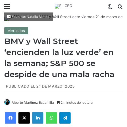
Menú
Switch
B
Fotoarte: Natalia Montiel
Mercados
BMV y Wall Street
‘encienden la luz verde’ en
la semana; S&P 500 se
despide de una mala racha
PUBLICADO EL 21 DE MARZO, 2025
Alberto Martinez Escamilla
2 minutos de lectura
Facebook
X
LinkedIn
WhatsApp
Telegram