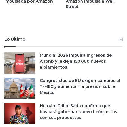
impulsada por Amazon
Amazon impulsa a Wall
a
a
Street
s
m
e
e
m
n
a
a
n
z
a
a
Lo Último
l
e
f
l
Mundial 2026 impulsa ingresos de
r
p
Airbnb y le deja 150,000 nuevos
e
r
alojamientos
n
o
t
y
e
e
Congresistas de EU exigen cambios al
a
c
T-MEC y aumentan la presión sobre
l
t
México
d
o
ó
d
Hernán ‘Grillo’ Sada confirma que
l
e
buscará gobernar Nuevo León; estas
a
S
son sus propuestas
r
h