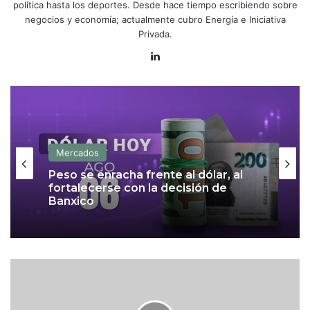
política hasta los deportes. Desde hace tiempo escribiendo sobre
negocios y economía; actualmente cubro Energía e Iniciativa
Privada.
Lin
ke
dIn
Mercados
Peso se enracha frente al dólar, al
fortalecerse con la decisión de
Banxico
P
e
s
o