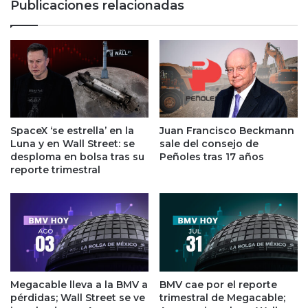
Publicaciones relacionadas
b
p
a
e
j
l
a
i
y
g
c
r
o
o
r
!
t
E
SpaceX ‘se estrella’ en la
Juan Francisco Beckmann
a
s
Luna y en Wall Street: se
sale del consejo de
s
c
desploma en bolsa tras su
Peñoles tras 17 años
u
a
reporte trimestral
b
s
u
e
e
z
n
d
a
e
r
a
a
g
c
Megacable lleva a la BMV a
BMV cae por el reporte
u
pérdidas; Wall Street se ve
trimestral de Megacable;
h
a