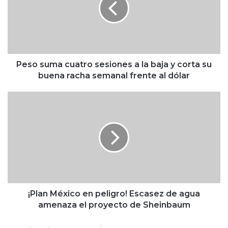
s
u
m
a
c
u
Peso suma cuatro sesiones a la baja y corta su
a
buena racha semanal frente al dólar
t
r
¡
o
P
s
l
e
a
s
n
i
M
o
é
n
x
e
i
s
c
¡Plan México en peligro! Escasez de agua
a
o
amenaza el proyecto de Sheinbaum
l
e
a
n