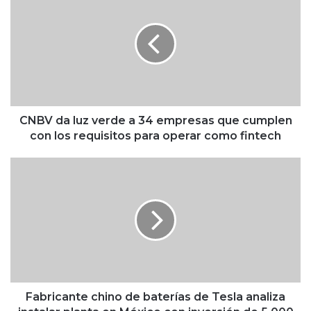
N
B
V
d
a
l
u
z
v
CNBV da luz verde a 34 empresas que cumplen
e
con los requisitos para operar como fintech
r
d
F
e
a
a
b
3
r
4
i
e
c
m
a
p
n
r
t
e
e
Fabricante chino de baterías de Tesla analiza
s
c