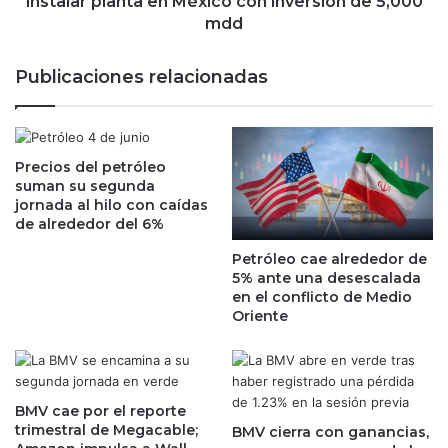
instalar planta en México con inversión de 5,000
a
h
mdd
s
i
q
n
Publicaciones relacionadas
u
o
e
d
c
e
u
b
m
Precios del petróleo
a
suman su segunda
p
t
jornada al hilo con caídas
l
e
de alrededor del 6%
e
r
n
í
Petróleo cae alrededor de
c
a
5% ante una desescalada
o
s
en el conflicto de Medio
n
d
Oriente
l
e
o
T
s
e
r
s
BMV cae por el reporte
e
l
trimestral de Megacable;
BMV cierra con ganancias,
q
a