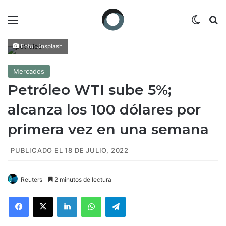
Menú
Switch
B
Foto: Unsplash
Mercados
Petróleo WTI sube 5%;
alcanza los 100 dólares por
primera vez en una semana
PUBLICADO EL 18 DE JULIO, 2022
Reuters
2 minutos de lectura
Facebook
X
LinkedIn
WhatsApp
Telegram