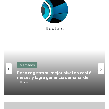
Reuters
Mercados
Mercados
Finamex gana con caso FinCEN:
alcanza casi 287,000 cuentas tras
cierre de Vector
Peso registra su mejor nivel en casi 6
meses y logra ganancia semanal de
1.05%
C