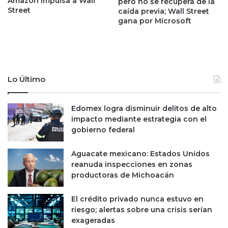
Amazon impulsa a Wall
pero no se recupera de la
u
a
Street
caída previa; Wall Street
i
n
gana por Microsoft
s
a
i
l
t
i
o
z
s
a
Lo Último
p
i
a
n
r
s
Edomex logra disminuir delitos de alto
a
t
impacto mediante estrategia con el
o
a
gobierno federal
p
l
e
a
Aguacate mexicano: Estados Unidos
r
r
reanuda inspecciones en zonas
a
p
productoras de Michoacán
r
l
c
a
o
El crédito privado nunca estuvo en
n
m
riesgo; alertas sobre una crisis serían
t
o
exageradas
a