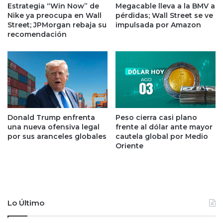
d
e
Estrategia “Win Now” de
Megacable lleva a la BMV a
e
s
Nike ya preocupa en Wall
pérdidas; Wall Street se ve
c
u
Street; JPMorgan rebaja su
impulsada por Amazon
r
l
recomendación
e
t
c
a
i
d
m
o
i
s
e
p
n
o
t
Donald Trump enfrenta
Peso cierra casi plano
r
una nueva ofensiva legal
frente al dólar ante mayor
o
l
por sus aranceles globales
cautela global por Medio
;
a
Oriente
r
p
e
u
p
b
o
l
r
i
t
c
Lo Último
e
i
a
d