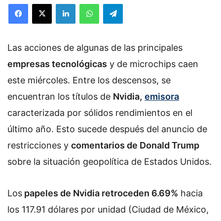
Facebook
X
LinkedIn
WhatsApp
Telegram
l
l
o
Las acciones de algunas de las principales
w
o
empresas tecnológicas
y de microchips caen
n
este miércoles. Entre los descensos, se
X
encuentran los títulos de
Nvidia,
emisora
caracterizada por sólidos rendimientos en el
último año. Esto sucede después del anuncio de
restricciones y
comentarios de Donald Trump
sobre la situación geopolítica de Estados Unidos.
Los
papeles de Nvidia retroceden 6.69%
hacia
los 117.91 dólares por unidad (Ciudad de México,