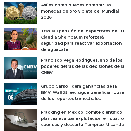
Así es como puedes comprar las
l
a
monedas de oro y plata del Mundial
2
d
2026
T
y
2
a
4
p
Tras suspensión de inspectores de EU,
d
e
Claudia Sheinbaum reforzará
e
s
seguridad para reactivar exportación
n
a
de aguacate
t
r
Francisco Vega Rodríguez, uno de los
r
d
poderes detrás de las decisiones de la
o
e
CNBV
d
l
e
a
l
c
Grupo Carso lidera ganancias de la
o
a
BMV; Wall Street sigue beneficiándose
e
í
de los reportes trimestrales
s
d
p
a
Fracking en México: comité científico
e
d
plantea evaluar explotación en cuatro
r
e
cuencas y descarta Tampico-Misantla
a
s