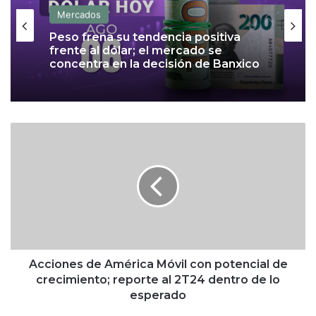
Mercados
Peso frena su tendencia positiva
frente al dólar; el mercado se
concentra en la decisión de Banxico
A
c
c
i
o
n
e
s
d
e
Acciones de América Móvil con potencial de
A
crecimiento; reporte al 2T24 dentro de lo
m
esperado
é