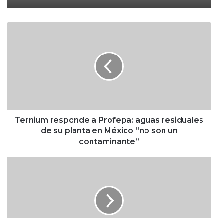
T
e
r
n
i
u
m
r
e
s
Ternium responde a Profepa: aguas residuales
p
de su planta en México “no son un
o
contaminante”
n
d
S
e
l
a
i
P
m
r
a
o
s