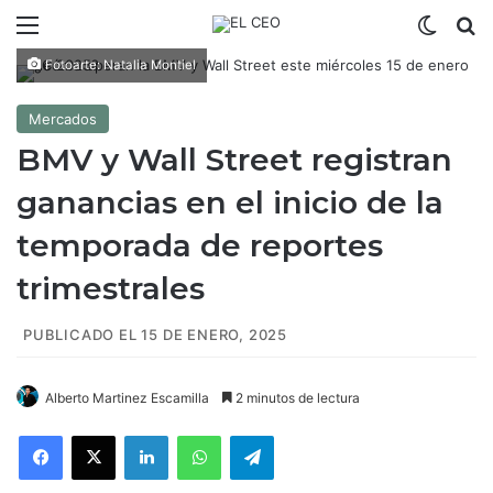
Menú
Switch
B
Fotoarte: Natalia Montiel
Mercados
BMV y Wall Street registran
ganancias en el inicio de la
temporada de reportes
trimestrales
PUBLICADO EL 15 DE ENERO, 2025
Alberto Martinez Escamilla
2 minutos de lectura
Facebook
X
LinkedIn
WhatsApp
Telegram