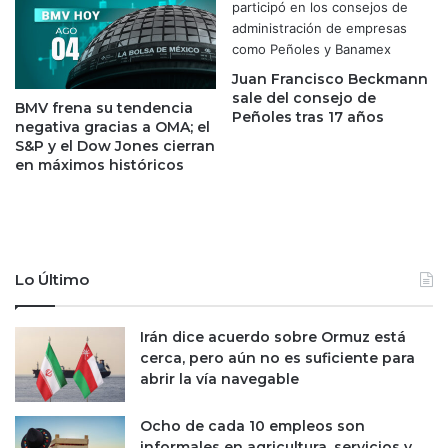
e
e
s
T
u
r
p
u
Juan Francisco Beckmann
l
m
sale del consejo de
a
BMV frena su tendencia
p
Peñoles tras 17 años
negativa gracias a OMA; el
n
;
S&P y el Dow Jones cierran
t
S
en máximos históricos
a
h
e
e
n
i
M
n
é
b
x
a
Lo Último
i
u
c
m
Irán dice acuerdo sobre Ormuz está
o
e
cerca, pero aún no es suficiente para
“
x
abrir la vía navegable
n
c
o
l
s
u
Ocho de cada 10 empleos son
o
i
informales en agricultura, servicios y