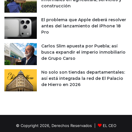
n
d
construcción
u
a
n
El problema que Apple deberá resolver
c
antes del lanzamiento del iPhone 18
o
Pro
n
t
Carlos Slim apuesta por Puebla; así
a
busca expandir el imperio inmobiliario
m
de Grupo Carso
i
n
No solo son tiendas departamentales:
a
así está integrada la red de El Palacio
n
de Hierro en 2026
t
e
”
© Copyright 2026, Derechos Reservados |
EL CEO