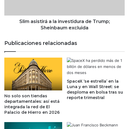
f
i
e
s
p
t
a
i
Slim asistirá a la investidura de Trump;
:
r
Sheinbaum excluida
a
á
g
a
Publicaciones relacionadas
u
l
a
a
s
i
r
n
e
v
s
e
i
SpaceX ‘se estrella’ en la
s
Luna y en Wall Street: se
d
t
desploma en bolsa tras su
u
i
No solo son tiendas
reporte trimestral
a
d
departamentales: así está
l
u
integrada la red de El
e
r
Palacio de Hierro en 2026
s
a
d
d