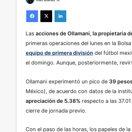
o
Facebook
X
LinkedIn
l
l
o
Las
acciones de Ollamani, la propietaria 
w
o
primeras operaciones del lunes en la Bols
n
equipo de primera división
del fútbol mex
X
el domingo. Aunque, posteriormente, revirt
Ollamani experimentó un pico de
39 pesos 
México), de acuerdo con datos de la institu
apreciación de 5.38%
respecto a las 37.01
cierre de jornada previo.
Con el paso de las horas, los papeles de l