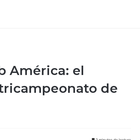
b América: el
tricampeonato de
2 minutos de lectura