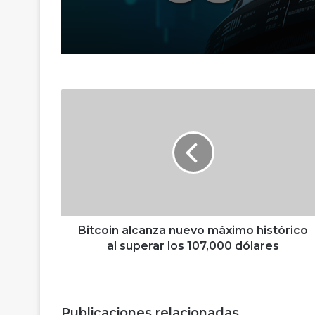
cierra en números ro
Medio Oriente
B
i
t
c
o
i
n
a
l
c
Bitcoin alcanza nuevo máximo histórico
a
al superar los 107,000 dólares
n
z
a
n
Publicaciones relacionadas