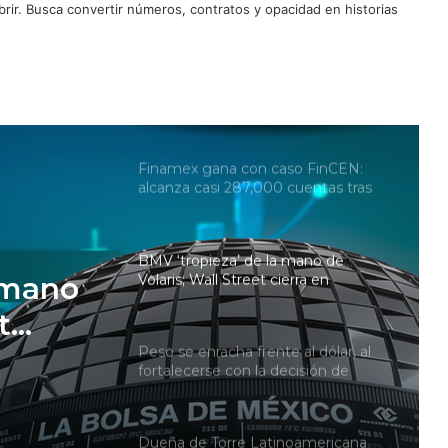
gracias a OMA; el S&P y el Dow
ir. Busca convertir números, contratos y opacidad en historias
Jones cierran en máximos
históricos
Finamex gana con caso FinCEN:
alcanza casi 287,000 cuentas tras
cierre de Vector
BMV ‘tropieza’ de la mano de
Volaris; Wall Street cierra en
números rojos por Medio Oriente
Peso se enracha frente al dólar, al
fortalecerse con la decisión de
Banxico
te al
Dueña de Torre Latinoamericana
 con la
avanza en deslite de BMV; solicita
 mano
aval de CNBV
t
Casas de bolsa superan 27.7