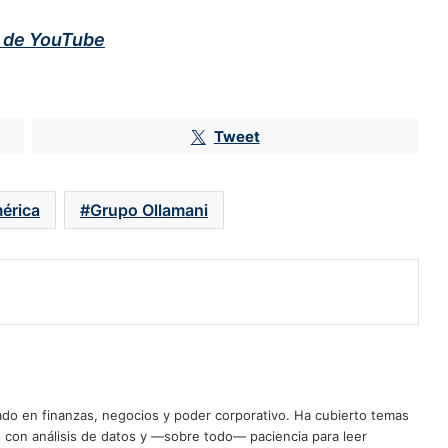
l de YouTube
Grupo Carso ‘tira’ a la BMV; el Dow
Jones concreta su tercer máximo
histórico consecutivo
Tweet
Peso aprovecha debilidad del dólar
ante el enfriamiento del empleo
privado en EU
érica
Grupo Ollamani
La maniobra de Scott Bessent para
impulsar al yen y lo que busca
conseguir
Precios del petróleo suman su
segunda jornada al hilo con caídas
de alrededor del 6%
ado en finanzas, negocios y poder corporativo. Ha cubierto temas
BMV frena su tendencia negativa
con análisis de datos y —sobre todo— paciencia para leer