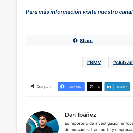
Para más información visita nuestro cana
Share
BMV
club am
Compartir
Facebook
X
LinkedIn
Dan Ibáñez
Es reportero de investigación enfoc
de mercados, transporte y empresas 