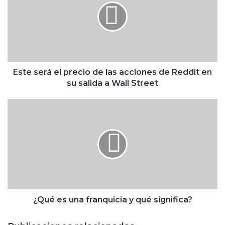
e
s
e
r
á
e
l
Este será el precio de las acciones de Reddit en
p
su salida a Wall Street
r
e
¿
c
Q
i
u
o
é
d
e
e
s
l
u
a
n
s
a
a
f
¿Qué es una franquicia y qué significa?
c
r
c
a