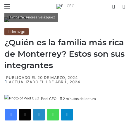
Menú
Switch
B
Fotoarte: Andrea Velázquez
Liderazgo
¿Quién es la familia más rica
de Monterrey? Estos son sus
integrantes
PUBLICADO EL 20 DE MARZO, 2024
ACTUALIZADO EL 1 DE ABRIL, 2024
Pool CEO
2 minutos de lectura
Facebook
X
LinkedIn
WhatsApp
Telegram