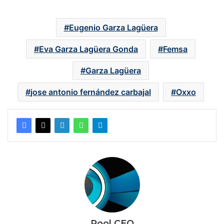
Eugenio Garza Lagüera
Eva Garza Lagüera Gonda
Femsa
Garza Lagüera
jose antonio fernández carbajal
Oxxo
Pool CEO