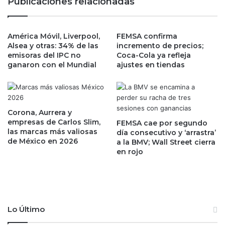
Publicaciones relacionadas
i
n
o
q
n
u
América Móvil, Liverpool,
FEMSA confirma
e
i
Alsea y otras: 34% de las
incremento de precios;
s
c
emisoras del IPC no
Coca-Cola ya refleja
d
i
ganaron con el Mundial
ajustes en tiendas
e
a
R
y
e
q
d
u
d
é
Corona, Aurrera y
i
s
empresas de Carlos Slim,
FEMSA cae por segundo
t
las marcas más valiosas
i
día consecutivo y ‘arrastra’
de México en 2026
e
a la BMV; Wall Street cierra
g
en rojo
n
n
s
i
u
f
s
i
a
c
l
a
Lo Último
i
?