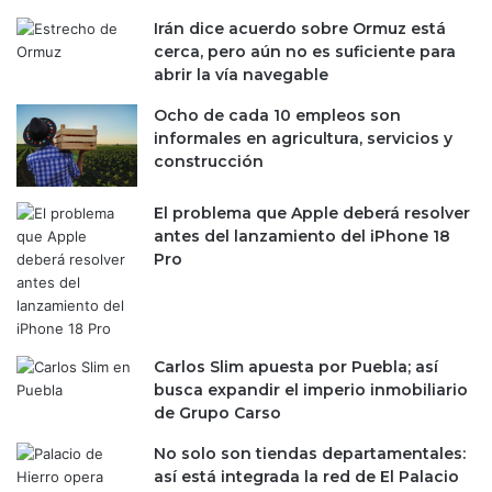
d
a
Irán dice acuerdo sobre Ormuz está
a
cerca, pero aún no es suficiente para
W
abrir la vía navegable
a
Ocho de cada 10 empleos son
l
informales en agricultura, servicios y
l
construcción
S
t
r
El problema que Apple deberá resolver
e
antes del lanzamiento del iPhone 18
e
Pro
t
Carlos Slim apuesta por Puebla; así
busca expandir el imperio inmobiliario
de Grupo Carso
No solo son tiendas departamentales:
así está integrada la red de El Palacio