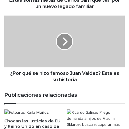
Estas son las nietas de Carlos Slim que van por
s
un nuevo legado familiar
n
i
¿
e
P
t
o
a
r
s
q
d
u
e
é
C
s
a
e
r
h
¿Por qué se hizo famoso Juan Valdez? Esta es
l
i
su historia
o
z
s
o
Publicaciones relacionadas
S
f
l
a
i
m
m
o
q
Chocan las justicias de EU
s
y Reino Unido en caso de
u
o