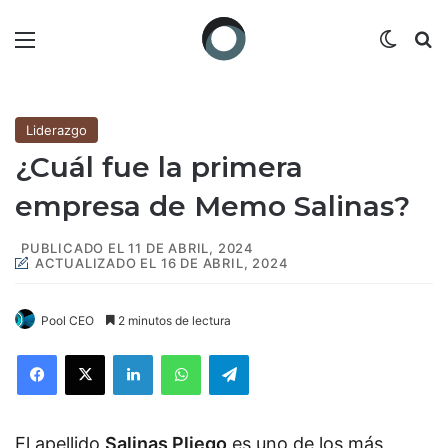
Menú
Switch
B
Liderazgo
¿Cuál fue la primera
empresa de Memo Salinas?
PUBLICADO EL 11 DE ABRIL, 2024
ACTUALIZADO EL 16 DE ABRIL, 2024
Pool CEO
2 minutos de lectura
Facebook
X
LinkedIn
WhatsApp
Telegram
El apellido
Salinas Pliego
es uno de los más