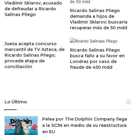
Vladimir Sklarov, acusado
e
J
de defraudar a Ricardo
v
Ricardo Salinas Pliego
u
Salinas Pliego
demanda a hijos de
a
a
Vladimir Sklarov; buscaría
n
n
recuperar más de 50 mdd
p
V
o
a
r
l
Jueza acepta concurso
u
d
mercantil de TV Azteca, de
Ricardo Salinas Pliego
n
Ricardo Salinas Pliego;
e
busca fallo a su favor en
procede etapa de
n
Londres por caso de
z
conciliación
fraude de 450 mdd
u
?
e
E
v
s
o
t
l
a
e
e
Lo Último
g
s
a
s
d
u
Pelea por The Dolphin Company llega
o
h
a la SCJN en medio de su reestructura
f
i
en EU