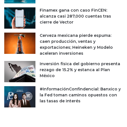
a
s
m
t
Finamex gana con caso FinCEN:
i
o
alcanza casi 287,000 cuentas tras
l
r
cierre de Vector
i
i
a
a
Cerveza mexicana pierde espuma:
r
caen producción, ventas y
exportaciones; Heineken y Modelo
aceleran inversiones
Inversión física del gobierno presenta
rezago de 15.2% y estanca al Plan
México
#InformaciónConfindencial: Banxico y
la Fed toman caminos opuestos con
las tasas de interés