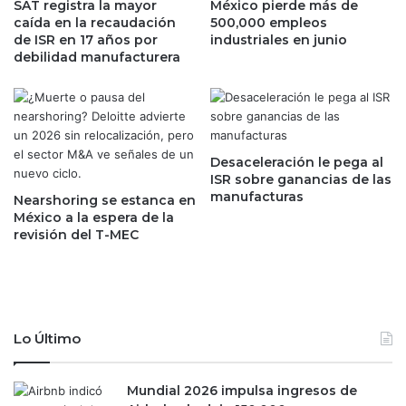
o
SAT registra la mayor
México pierde más de
o
caída en la recaudación
500,000 empleos
e
s
de ISR en 17 años por
industriales en junio
c
e
debilidad manufacturera
o
m
n
b
ó
a
m
j
i
a
c
d
Desaceleración le pega al
o
o
ISR sobre ganancias de las
e
manufacturas
r
Nearshoring se estanca en
n
e
México a la espera de la
2
revisión del T-MEC
s
0
d
2
e
2
M
:
é
E
x
Lo Último
n
i
c
c
u
o
Mundial 2026 impulsa ingresos de
e