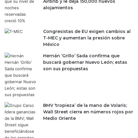
e
Airbnb y le deja 150,000 nuevos
s
n
alojamientos
t
e
a
l
B
m
Congresistas de EU exigen cambios al
a
u
T-MEC y aumentan la presión sobre
n
n
México
x
d
i
o
Hernán ‘Grillo’ Sada confirma que
c
?
buscará gobernar Nuevo León; estas
o
son sus propuestas
BMV ‘tropieza’ de la mano de Volaris;
Wall Street cierra en números rojos por
Medio Oriente