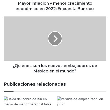
a
Mayor inflación y menor crecimiento
c
económico en 2022: Encuesta Banxico
i
ó
¿
n
Q
y
u
m
i
e
é
n
n
o
e
r
s
c
s
r
o
¿Quiénes son los nuevos embajadores de
e
n
México en el mundo?
c
l
i
o
Publicaciones relacionadas
m
s
i
n
e
u
n
e
t
v