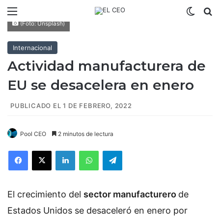
Menú
Switch
B
(Foto: Unsplash)
Internacional
Actividad manufacturera de
EU se desacelera en enero
PUBLICADO EL 1 DE FEBRERO, 2022
Pool CEO
2 minutos de lectura
Facebook
X
LinkedIn
WhatsApp
Telegram
El crecimiento del
sector manufacturero
de
Estados Unidos se desaceleró en enero por