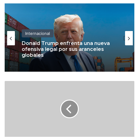
Internacional
Donald Trump enfrenta una nueva
ofensiva legal por sus aranceles
globales
M
a
y
o
r
i
n
f
l