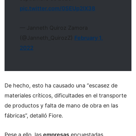
pic.twitter.com/0SEUp2lX38
— Janneth Quiroz Zamora
(@Janneth_QuirozZ)
February 1,
2022
De hecho, esto ha causado una “escasez de
materiales críticos, dificultades en el transporte
de productos y falta de mano de obra en las
fábricas”, detalló Fiore.
Pese a ello, las
empresas
encuestadas