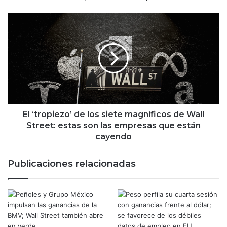
v
o
E
c
l
o
‘
m
t
p
r
e
o
t
p
i
i
d
e
o
z
El ‘tropiezo’ de los siete magníficos de Wall
r
o
Street: estas son las empresas que están
d
’
cayendo
e
d
S
e
Publicaciones relacionadas
t
l
a
o
r
s
l
s
i
i
n
e