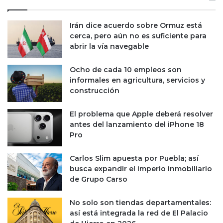
e
p
e
e
t
Irán dice acuerdo sobre Ormuz está
r
:
cerca, pero aún no es suficiente para
a
e
abrir la vía navegable
s
t
Ocho de cada 10 empleos son
a
informales en agricultura, servicios y
s
construcción
s
o
El problema que Apple deberá resolver
n
antes del lanzamiento del iPhone 18
l
Pro
a
s
e
Carlos Slim apuesta por Puebla; así
m
busca expandir el imperio inmobiliario
p
de Grupo Carso
r
e
No solo son tiendas departamentales:
s
así está integrada la red de El Palacio
a