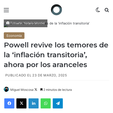
Menú
Switch
B
Fotoarte: Natalia Montiel
Economía
Powell revive los temores de
la ‘inflación transitoria’,
ahora por los aranceles
PUBLICADO EL 23 DE MARZO, 2025
Miguel Moscosa
F
2 minutos de lectura
o
Facebook
X
LinkedIn
WhatsApp
Telegram
l
l