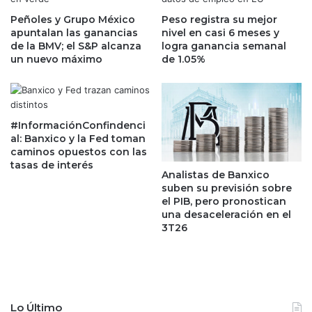
k
t
d
Peñoles y Grupo México
Peso registra su mejor
e
apuntalan las ganancias
nivel en casi 6 meses y
e
m
de la BMV; el S&P alcanza
logra ganancia semanal
E
a
un nuevo máximo
de 1.05%
l
g
o
n
n
í
M
f
u
i
#InformaciónConfindenci
s
c
al: Banxico y la Fed toman
k
o
caminos opuestos con las
;
tasas de interés
s
Analistas de Banxico
a
d
suben su previsión sobre
s
e
el PIB, pero pronostican
í
W
una desaceleración en el
e
a
3T26
s
l
c
l
o
S
m
t
o
r
Lo Último
o