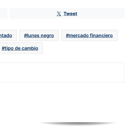
17.8 billones de pesos con la 4T
Tweet
El ‘guardadito’ de la 4T sigue sin
recuperarse; está la mitad de lo que
antado
lunes negro
mercado financiero
dejó Peña Nieto
tipo de cambio
Bankaool, el más optimista sobre el
PIB de México: prevé crecimiento
del 1.6% mientras otros bancos
estiman menos de 1%
Pemex aporta solo un 0.05% más a
las finanzas públicas con el
Derecho Petrolero para el
Bienestar
Ocho de cada 10 empleos son
informales en agricultura, servicios y
construcción