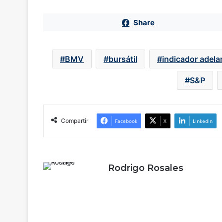
Share
BMV
bursátil
indicador adel
S&P
Compartir
Facebook
X
LinkedIn
Rodrigo Rosales