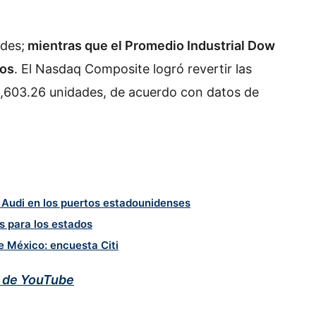
des;
mientras que el Promedio Industrial Dow
tos
. El Nasdaq Composite logró revertir las
5,603.26 unidades, de acuerdo con datos de
 Audi en los puertos estadounidenses
s para los estados
e México: encuesta Citi
Banxico mantiene la tasa de interés
en 6.50% y refrenda su postura
hasta cierre de año
l de YouTube
Deuda del gobierno se duplica a