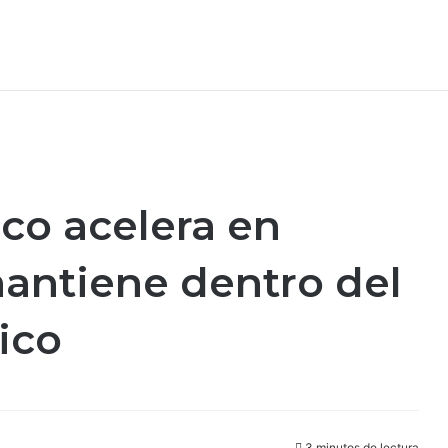
ico acelera en
antiene dentro del
ico
3 minutos de lectura