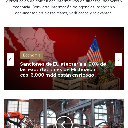
y producción de contenidos informativos en finanzas, negocios y
economía. Convierte información de agencias, reportes y
documentos en piezas claras, verificadas y relevantes.
Economía
Sanciones de EU afectaría al 90% de
las exportaciones de Michoacán;
casi 6,000 mdd están en riesgo
P
r
o
d
u