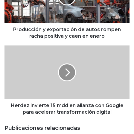
c
c
i
ó
n
Producción y exportación de autos rompen
y
racha positiva y caen en enero
e
x
H
p
e
o
r
r
d
t
e
a
z
c
i
i
n
ó
v
n
i
Herdez invierte 15 mdd en alianza con Google
d
e
para acelerar transformación digital
e
r
a
t
Publicaciones relacionadas
u
e