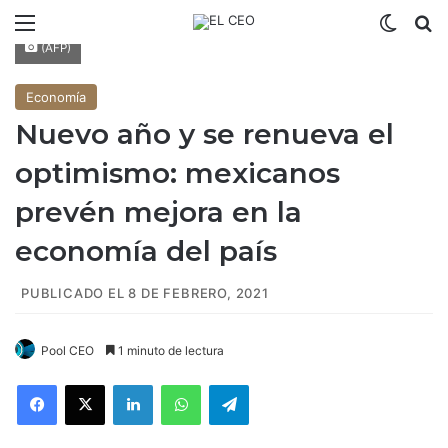
Menú
Switch
B
(AFP)
Economía
Nuevo año y se renueva el
optimismo: mexicanos
prevén mejora en la
economía del país
PUBLICADO EL 8 DE FEBRERO, 2021
Pool CEO
1 minuto de lectura
Facebook
X
LinkedIn
WhatsApp
Telegram