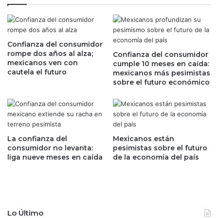
t
1
o
5
s
m
r
d
o
Confianza del consumidor
d
rompe dos años al alza;
m
Confianza del consumidor
e
mexicanos ven con
cumple 10 meses en caída:
p
n
cautela el futuro
mexicanos más pesimistas
e
a
sobre el futuro económico
n
l
r
i
a
a
c
n
h
z
a
a
La confianza del
Mexicanos están
p
c
consumidor no levanta:
pesimistas sobre el futuro
o
liga nueve meses en caída
de la economía del país
o
s
n
i
G
t
o
i
o
v
g
Lo Último
a