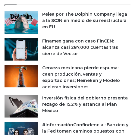
l
y
e
c
p
Pelea por The Dolphin Company llega
a
a
a la SCJN en medio de su reestructura
e
r
en EU
n
a
e
a
Finamex gana con caso FinCEN:
n
c
alcanza casi 287,000 cuentas tras
e
e
cierre de Vector
n
l
e
e
Cerveza mexicana pierde espuma:
r
r
caen producción, ventas y
o
a
exportaciones; Heineken y Modelo
r
aceleran inversiones
t
r
Inversión física del gobierno presenta
a
rezago de 15.2% y estanca al Plan
n
México
s
f
#InformaciónConfindencial: Banxico y
o
la Fed toman caminos opuestos con
r