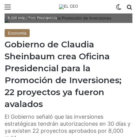
El Gobierno señaló que las inversiones estratégicas tendrán
Menú
Switch
B
autorizaciones en 30 días y ya existen 22 proyectos aprobados por
8,000 mdd / Foto Presidencia
Economía
Gobierno de Claudia
Sheinbaum crea Oficina
Presidencial para la
Promoción de Inversiones;
22 proyectos ya fueron
avalados
El Gobierno señaló que las inversiones
estratégicas tendrán autorizaciones en 30 días y
ya existen 22 proyectos aprobados por 8,000