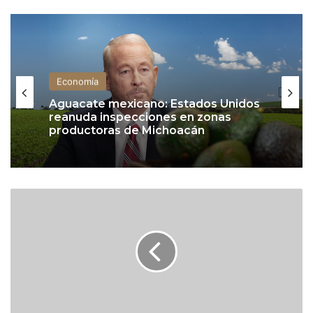
Economía
Aguacate mexicano: Estados Unidos
reanuda inspecciones en zonas
productoras de Michoacán
A
n
t
o
n
e
l
a