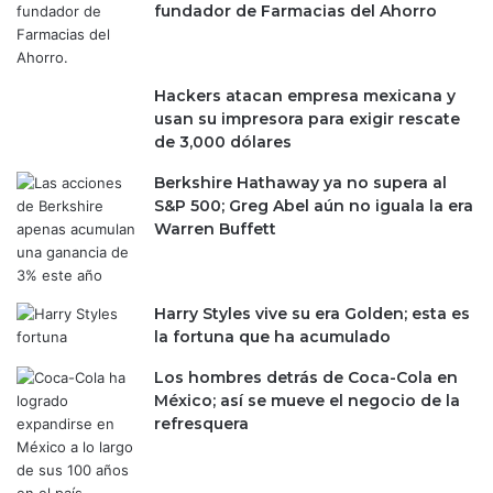
i
fundador de Farmacias del Ahorro
s
l
a
l
ñ
o
o
Hackers atacan empresa mexicana y
n
s
usan su impresora para exigir rescate
e
p
de 3,000 dólares
s
o
m
r
Berkshire Hathaway ya no supera al
á
l
S&P 500; Greg Abel aún no iguala la era
s
a
Warren Buffett
a
s
l
s
l
e
á
c
Harry Styles vive su era Golden; esta es
d
u
la fortuna que ha acumulado
e
e
Los hombres detrás de Coca-Cola en
L
l
México; así se mueve el negocio de la
i
a
refresquera
o
s
n
d
e
e