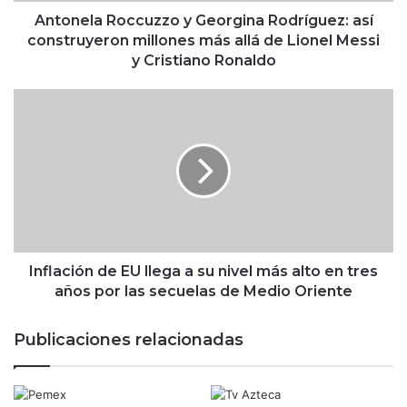
R
o
Antonela Roccuzzo y Georgina Rodríguez: así
c
construyeron millones más allá de Lionel Messi
c
y Cristiano Ronaldo
u
z
I
z
n
o
f
y
l
G
a
e
c
o
i
r
ó
g
n
i
d
Inflación de EU llega a su nivel más alto en tres
n
e
años por las secuelas de Medio Oriente
a
E
R
U
Publicaciones relacionadas
o
l
d
l
r
e
í
g