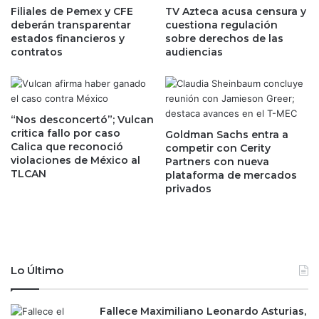
g
Filiales de Pemex y CFE
TV Azteca acusa censura y
a
deberán transparentar
cuestiona regulación
u
a
estados financieros y
sobre derechos de las
e
s
contratos
audiencias
z
u
:
n
a
i
s
v
í
e
“Nos desconcertó”; Vulcan
c
l
critica fallo por caso
Goldman Sachs entra a
o
Calica que reconoció
m
competir con Cerity
n
violaciones de México al
Partners con nueva
á
TLCAN
s
plataforma de mercados
s
privados
t
a
r
l
u
t
y
o
e
e
r
n
Lo Último
o
t
n
r
m
Fallece Maximiliano Leonardo Asturias,
e