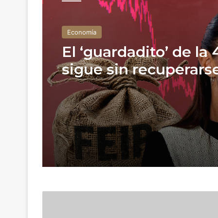
Economía
El ‘guardadito’ de la 
sigue sin recuperarse
la mitad de lo que de
Peña Nieto
I
n
t