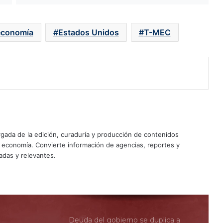
inversión física; Plan México, sin
efecto todavía
economía
Estados Unidos
T-MEC
IA, ‘nuevo motor’ económico de
México: impulsará inversiones y
exportaciones, afirma el Banco
Mundial
Comercio bilateral entre México y
EU rompe récord y se acerca a los
500,000 mdd
Peso fuerte pega a las remesas:
ada de la edición, curaduría y producción de contenidos
dólares rinden menos a las familias
y economía. Convierte información de agencias, reportes y
mexicanas
adas y relevantes.
Remesas a México superan los
30,000 mdd; Guanajuato,
Michoacán y Jalisco lideran la lista
Deuda del gobierno se duplica a