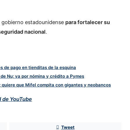
el gobierno estadounidense
para fortalecer su
 seguridad nacional
.
s de pago en tienditas de la esquina
n de Nu; va por nómina y crédito a Pymes
; quiere que Mifel compita con gigantes y neobancos
al de YouTube
Pemex provoca caída de 8% en
Tweet