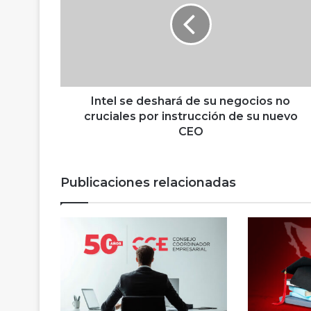
e
l
s
e
d
e
s
Intel se deshará de su negocios no
h
cruciales por instrucción de su nuevo
a
CEO
r
á
d
Publicaciones relacionadas
e
s
u
n
e
g
o
c
i