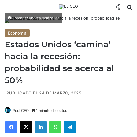
Menú
Switch
B
Fotoarte: Andrea Velázquez
Economía
Estados Unidos ‘camina’
hacia la recesión:
probabilidad se acerca al
50%
PUBLICADO EL 24 DE MARZO, 2025
Pool CEO
1 minuto de lectura
Facebook
X
LinkedIn
WhatsApp
Telegram