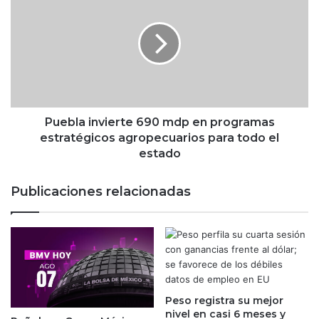
u
s
e
i
b
o
l
n
a
e
i
s
n
y
v
r
i
Puebla invierte 690 mdp en programas
e
e
estratégicos agropecuarios para todo el
m
r
estado
e
t
s
e
Publicaciones relacionadas
a
6
s
9
:
0
l
m
o
d
s
p
'
e
s
Peso registra su mejor
n
nivel en casi 6 meses y
a
p