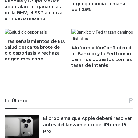
Peñoles y Grupo México
logra ganancia semanal
l
r
apuntalan las ganancias
de 1.05%
v
o
de la BMV; el S&P alcanza
a
g
un nuevo máximo
v
r
i
a
d
m
Tras señalamientos de EU,
a
a
Salud descarta brote de
#InformaciónConfindenci
s
s
ciclosporiasis y rechaza
al: Banxico y la Fed toman
'
e
origen mexicano
caminos opuestos con las
d
s
tasas de interés
e
t
l
r
i
a
n
t
g
é
Lo Último
r
g
e
i
s
c
El problema que Apple deberá resolver
o
o
antes del lanzamiento del iPhone 18
f
s
Pro
a
a