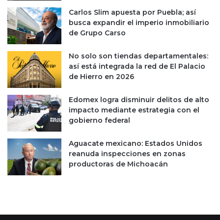
m
g
Carlos Slim apuesta por Puebla; así
i
r
busca expandir el imperio inmobiliario
l
o
de Grupo Carso
i
p
a
e
r
No solo son tiendas departamentales:
c
e
así está integrada la red de El Palacio
u
n
de Hierro en 2026
a
M
r
é
i
Edomex logra disminuir delitos de alto
x
o
impacto mediante estrategia con el
i
s
gobierno federal
c
p
o
a
Aguacate mexicano: Estados Unidos
r
reanuda inspecciones en zonas
a
productoras de Michoacán
t
o
d
o
e