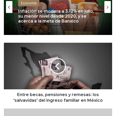
Economía
Inflación se modera a 3.12% en julio,
su menor nivel desde 2020, y se
acerca a la meta de Banxico
E
n
t
r
e
b
e
c
a
s
Entre becas, pensiones y remesas: los
,
'salvavidas' del ingreso familiar en México
p
e
P
n