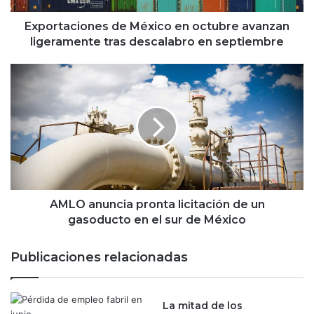
i
o
Exportaciones de México en octubre avanzan
n
ligeramente tras descalabro en septiembre
e
s
A
d
M
e
L
M
O
é
a
x
n
i
u
c
n
o
c
e
i
AMLO anuncia pronta licitación de un
n
a
gasoducto en el sur de México
o
p
c
r
Publicaciones relacionadas
t
o
u
n
b
t
r
La mitad de los
a