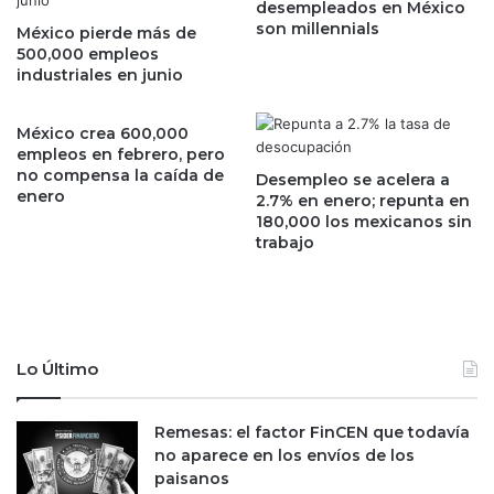
desempleados en México
e
l
son millennials
a
México pierde más de
i
500,000 empleos
v
c
industriales en junio
a
i
n
t
z
a
México crea 600,000
a
c
empleos en febrero, pero
n
i
no compensa la caída de
Desempleo se acelera a
l
enero
ó
2.7% en enero; repunta en
i
n
180,000 los mexicanos sin
g
trabajo
d
e
e
r
u
a
n
m
g
e
a
Lo Último
n
s
t
o
e
d
Remesas: el factor FinCEN que todavía
t
u
no aparece en los envíos de los
r
c
paisanos