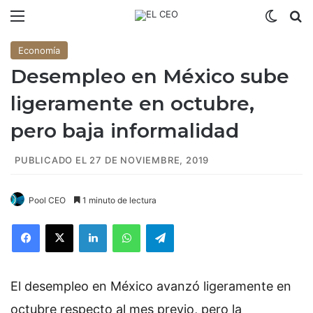
Menú
Switch
B
Economía
Desempleo en México sube
ligeramente en octubre,
pero baja informalidad
PUBLICADO EL 27 DE NOVIEMBRE, 2019
Pool CEO
1 minuto de lectura
Facebook
X
LinkedIn
WhatsApp
Telegram
El desempleo en México avanzó ligeramente en
octubre respecto al mes previo, pero la