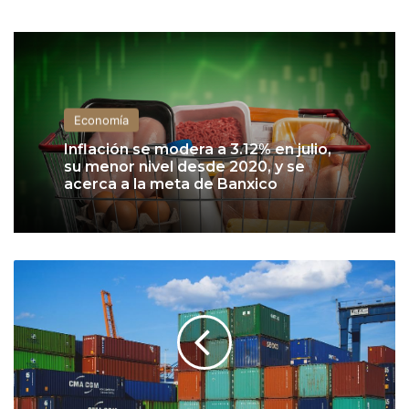
Economía
Inflación se modera a 3.12% en julio,
su menor nivel desde 2020, y se
acerca a la meta de Banxico
E
x
p
o
r
t
a
c