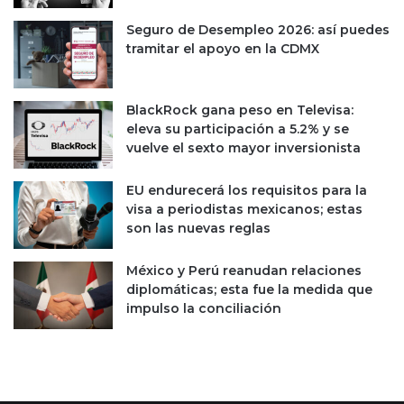
a
t
s
o
Seguro de Desempleo 2026: así puedes
d
e
tramitar el apoyo en la CDMX
e
n
s
e
c
l
BlackRock gana peso en Televisa:
a
s
eleva su participación a 5.2% y se
l
u
vuelve el sexto mayor inversionista
a
r
b
d
EU endurecerá los requisitos para la
r
e
visa a periodistas mexicanos; estas
o
M
son las nuevas reglas
e
é
n
x
s
i
México y Perú reanudan relaciones
e
c
diplomáticas; esta fue la medida que
p
o
impulso la conciliación
t
i
e
m
b