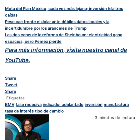
Meta del Plan México, cada vez más lejana; inversión hila tres
caídas
Peso cae frente el dólar ante débiles datos locales y la
incertidumbre por los aranceles de Trump
Las dos caras de la reforma de Sheinbaum: electricidad gana
espacios, pero Pemex pierde
Para más información, visita nuestro canal de
YouTube.
Share
Tweet
Share
Etiquetas
BMV
fase recesiva
indicador adelantado
inversión
manufactura
tasa de interés
tipo de cambio
3 minutos de lectura