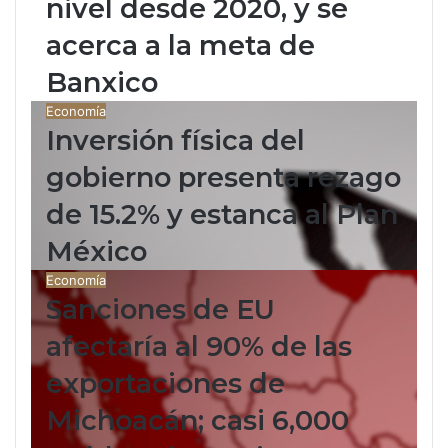
nivel desde 2020, y se
acerca a la meta de
Banxico
Economía
Inversión física del
gobierno presenta rezago
de 15.2% y estanca al Plan
México
Economía
Sanciones de EU
afectaría al 90% de las
exportaciones de
Michoacán; casi 6,000