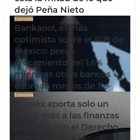
dejó Peña Nieto
Economía
Bankaool, el más
optimista sobre el PIB de
México: prevé
crecimiento del 1.6%
mientras otros bancos
estiman menos de 1%
Economía
Pemex aporta solo un
0.05% más a las finanzas
públicas con el Derecho
Petrolero para el