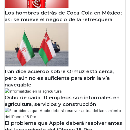
a
y
r
m
Los hombres detrás de Coca-Cola en México;
i
e
así se mueve el negocio de la refresquera
o
n
s
o
p
s
a
s
r
u
a
s
C
c
F
r
E
i
Irán dice acuerdo sobre Ormuz está cerca,
p
pero aún no es suficiente para abrir la vía
t
navegable
o
r
Ocho de cada 10 empleos son informales en
e
agricultura, servicios y construcción
s
d
e
El problema que Apple deberá resolver antes
s
del lanzamiento del iPhone 18 Pro