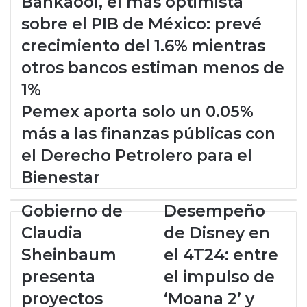
Bankaool, el más optimista
sobre el PIB de México: prevé
crecimiento del 1.6% mientras
otros bancos estiman menos de
1%
Pemex aporta solo un 0.05%
más a las finanzas públicas con
el Derecho Petrolero para el
Bienestar
G
Gobierno de
D
Desempeño
o
e
Claudia
de Disney en
b
s
i
e
Sheinbaum
el 4T24: entre
e
m
presenta
el impulso de
r
p
n
e
proyectos
‘Moana 2’ y