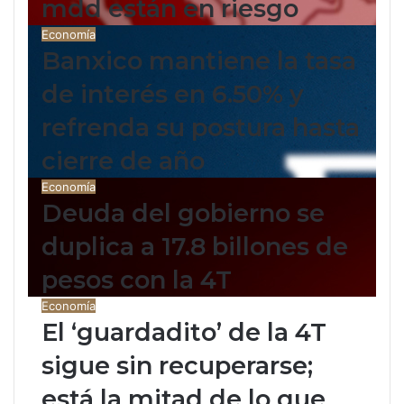
mdd están en riesgo
Economía
Banxico mantiene la tasa
de interés en 6.50% y
refrenda su postura hasta
cierre de año
Economía
Deuda del gobierno se
duplica a 17.8 billones de
pesos con la 4T
Economía
El ‘guardadito’ de la 4T
sigue sin recuperarse;
está la mitad de lo que