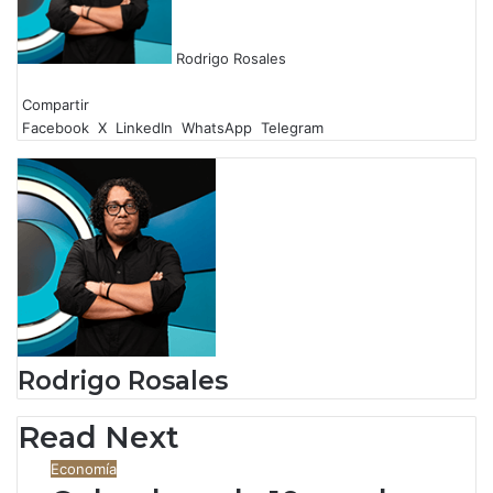
Rodrigo Rosales
F
X
L
W
T
a
Compartir
i
h
e
c
Facebook
n
a
l
X
LinkedIn
WhatsApp
Telegram
e
k
t
e
b
e
s
g
o
d
A
r
o
I
p
a
k
n
p
m
Rodrigo Rosales
Read Next
Economía