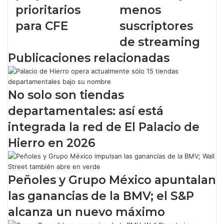
o
ñ
prioritarios
menos
d
o
e
d
para CFE
suscriptores
C
e
de streaming
l
D
a
i
Publicaciones relacionadas
u
s
d
n
i
e
No solo son tiendas
a
y
S
e
departamentales: así está
h
n
integrada la red de El Palacio de
e
e
i
l
Hierro en 2026
n
4
b
T
a
2
Peñoles y Grupo México apuntalan
u
4
m
:
las ganancias de la BMV; el S&P
p
e
alcanza un nuevo máximo
r
n
e
t