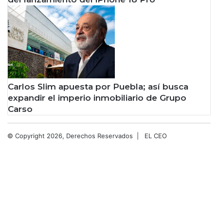
t
r
e
a
m
i
n
g
Carlos Slim apuesta por Puebla; así busca
expandir el imperio inmobiliario de Grupo
Carso
© Copyright 2026, Derechos Reservados |
EL CEO
Facebook
X
LinkedIn
YouTube
Instagram
Spotify
TikTok
Facebook
X
WhatsApp
Telegram