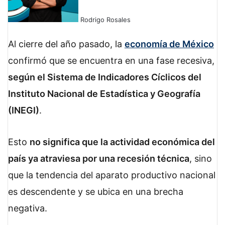
Rodrigo Rosales
F
X
L
W
T
a
i
h
e
Al cierre del año pasado, la
economía de México
c
n
a
l
confirmó que se encuentra en una fase recesiva,
e
k
t
e
b
e
s
g
según el Sistema de Indicadores Cíclicos del
o
d
A
r
Instituto Nacional de Estadística y Geografía
o
I
p
a
k
n
p
m
(INEGI)
.
Esto
no significa que la actividad económica del
país ya atraviesa por una recesión técnica
, sino
que la tendencia del aparato productivo nacional
es descendente y se ubica en una brecha
negativa.