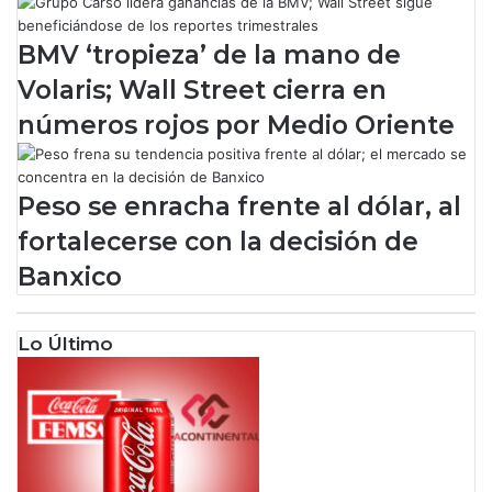
s
r
e
e
BMV ‘tropieza’ de la mano de
n
e
Volaris; Wall Street cierra en
t
l
a
i
números rojos por Medio Oriente
p
m
r
p
o
u
Peso se enracha frente al dólar, al
y
l
e
s
fortalecerse con la decisión de
c
o
Banxico
t
d
o
e
s
‘
p
M
Lo Último
r
o
i
a
o
n
r
a
i
2
t
’