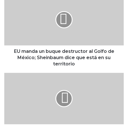
U
m
a
n
d
a
u
n
b
EU manda un buque destructor al Golfo de
u
México; Sheinbaum dice que está en su
q
territorio
u
e
C
d
l
e
a
s
u
t
d
r
i
u
a
c
S
t
h