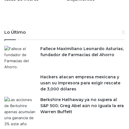
n
a
b
c
a
o
u
n
m
v
Lo Último
d
e
i
r
c
t
Fallece Maximiliano Leonardo Asturias,
e
i
fundador de Farmacias del Ahorro
q
r
u
a
e
P
Hackers atacan empresa mexicana y
e
e
usan su impresora para exigir rescate
s
m
de 3,000 dólares
t
e
á
x
Berkshire Hathaway ya no supera al
e
y
S&P 500; Greg Abel aún no iguala la era
n
C
Warren Buffett
s
F
u
E
t
e