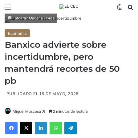
Menú
Switch
B
Fotoarte: Mariana Flores
Economía
Banxico advierte sobre
incertidumbre, pero
mantendrá recortes de 50
pb
PUBLICADO EL 16 DE MAYO, 2025
Miguel Moscosa
F
2 minutos de lectura
o
Facebook
X
LinkedIn
WhatsApp
Telegram
l
l