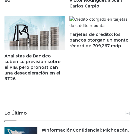
:
EU
Víctor Rodríguez a Juan
s
Carlos Carpio
¿
a
A
r
d
r
i
a
ó
Tarjetas de crédito: los
s
s
bancos otorgan un monto
t
a
récord de 709,267 mdp
r
S
Analistas de Banxico
a
a
suben su previsión sobre
n
b
el PIB, pero pronostican
a
a
una desaceleración en el
P
d
3T26
e
e
m
l
e
l
x
e
a
n
Lo Último
n
M
ú
é
m
x
#InformaciónConfidencial: Michoacán,
e
i