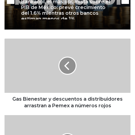
PIB de México: prevé crecimiento
del 1.6% mientras otros bancos
estiman menos de 1%
G
a
s
B
i
e
n
e
s
t
Gas Bienestar y descuentos a distribuidores
a
arrastran a Pemex a números rojos
r
y
#
d
I
e
n