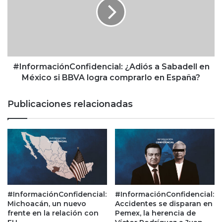
s
f
c
o
u
r
e
m
n
a
t
c
o
i
#InformaciónConfidencial: ¿Adiós a Sabadell en
s
ó
México si BBVA logra comprarlo en España?
a
n
d
C
Publicaciones relacionadas
i
o
s
n
t
f
r
i
i
d
b
e
u
n
i
c
d
i
#InformaciónConfidencial:
#InformaciónConfidencial:
o
a
Michoacán, un nuevo
Accidentes se disparan en
r
l
frente en la relación con
Pemex, la herencia de
e