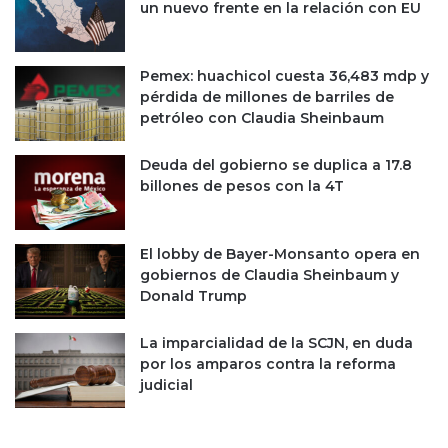
un nuevo frente en la relación con EU
r
c
o
o
s
s
Pemex: huachicol cuesta 36,483 mdp y
r
i
pérdida de millones de barriles de
o
B
petróleo con Claudia Sheinbaum
j
B
o
V
s
A
Deuda del gobierno se duplica a 17.8
l
billones de pesos con la 4T
o
g
r
El lobby de Bayer-Monsanto opera en
a
gobiernos de Claudia Sheinbaum y
c
Donald Trump
o
m
La imparcialidad de la SCJN, en duda
p
por los amparos contra la reforma
r
judicial
a
r
l