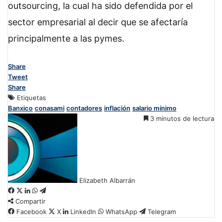
outsourcing, la cual ha sido defendida por el
sector empresarial al decir que se afectaría
principalmente a las pymes.
Share
Tweet
Share
Etiquetas
Banxico
conasami
contadores
inflación
salario mínimo
3 minutos de lectura
Elizabeth Albarrán
F
X
L
W
T
Compartir
a
i
h
e
c
Facebook
n
a
l
X
LinkedIn
WhatsApp
Telegram