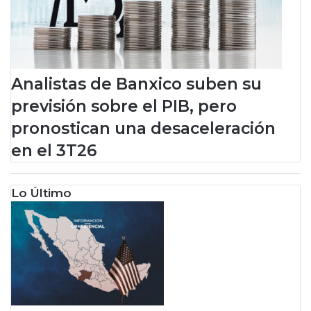
c
r
o
n
o
e
s
t
Analistas de Banxico suben su
á
previsión sobre el PIB, pero
d
i
pronostican una desaceleración
v
en el 3T26
i
d
i
Lo Último
d
a