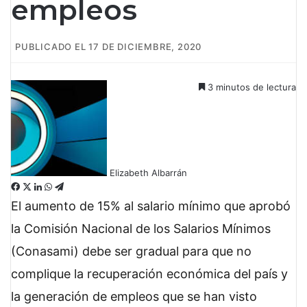
empleos
PUBLICADO EL 17 DE DICIEMBRE, 2020
3 minutos de lectura
Elizabeth Albarrán
F
X
L
W
T
a
i
h
e
El aumento de 15% al salario mínimo que aprobó
c
n
a
l
la Comisión Nacional de los Salarios Mínimos
e
k
t
e
b
e
s
g
(Conasami) debe ser gradual para que no
o
d
A
r
complique la recuperación económica del país y
o
I
p
a
k
n
p
m
la generación de empleos que se han visto