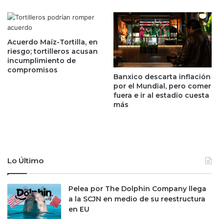
o
e
l
r
s
n
a
a
Acuerdo Maíz-Tortilla, en
,
c
riesgo; tortilleros acusan
m
i
incumplimiento de
i
o
compromisos
e
Banxico descarta inflación
n
por el Mundial, pero comer
n
a
fuera e ir al estadio cuesta
t
l
más
r
e
a
n
s
s
s
e
u
g
d
u
Lo Último
e
n
s
d
Pelea por The Dolphin Company llega
l
a
a la SCJN en medio de su reestructura
i
m
en EU
s
i