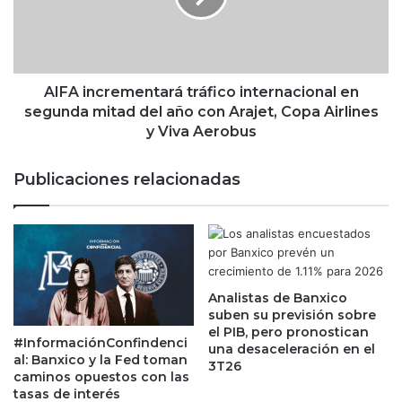
d
n
e
c
b
r
a
e
j
m
AIFA incrementará tráfico internacional en
o
e
segunda mitad del año con Arajet, Copa Airlines
d
n
y Viva Aerobus
e
t
s
a
Publicaciones relacionadas
u
r
r
á
é
t
c
r
o
á
r
f
d
Analistas de Banxico
i
suben su previsión sobre
e
c
el PIB, pero pronostican
n
o
#InformaciónConfindenci
una desaceleración en el
l
i
al: Banxico y la Fed toman
3T26
a
n
caminos opuestos con las
b
t
tasas de interés