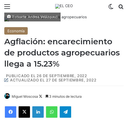
Menú
Switch
B
(Fotoarte: Andrea Velázquez)
Economía
Agflación: encarecimiento
de productos agropecuarios
llega a 15.23%
PUBLICADO EL 26 DE SEPTIEMBRE, 2022
ACTUALIZADO EL 27 DE SEPTIEMBRE, 2022
Miguel Moscosa
F
3 minutos de lectura
o
Facebook
X
LinkedIn
WhatsApp
Telegram
l
l
o