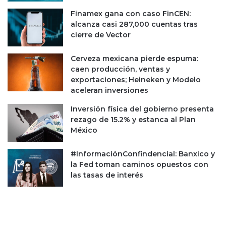
t
t
e
a
Finamex gana con caso FinCEN:
e
d
alcanza casi 287,000 cuentas tras
s
d
cierre de Vector
t
e
á
l
Cerveza mexicana pierde espuma:
e
a
caen producción, ventas y
n
ñ
exportaciones; Heineken y Modelo
s
o
aceleran inversiones
u
c
s
o
Inversión física del gobierno presenta
p
n
rezago de 15.2% y estanca al Plan
e
A
México
n
r
s
a
#InformaciónConfindencial: Banxico y
o
j
la Fed toman caminos opuestos con
e
las tasas de interés
t
,
C
o
p