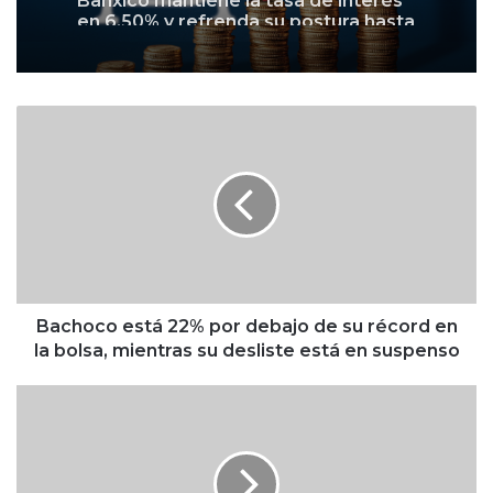
cierre de año
B
a
c
h
o
c
o
e
s
t
Bachoco está 22% por debajo de su récord en
á
la bolsa, mientras su desliste está en suspenso
2
2
A
%
I
p
F
o
A
r
i